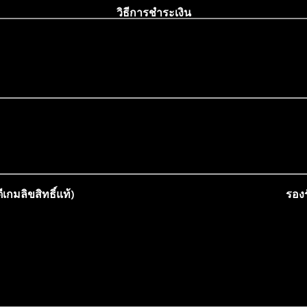
วิธีการชำระเงิน
กมลิขสิทธิ์แท้)
รอง