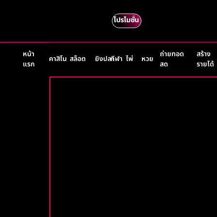
โปรโมชั่น
หน้า
ถ่ายทอด
สร้าง
คาสิโน
สล็อต
ยิงปลา
กีฬา
ไพ่
หวย
แรก
สด
รายได้