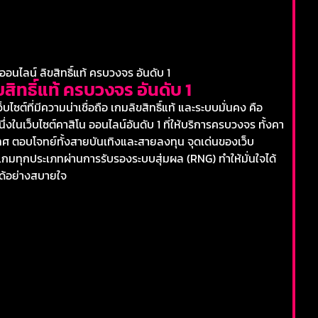
ออนไลน์ ลิขสิทธิ์แท้ ครบวงจร อันดับ 1
สิทธิ์แท้ ครบวงจร อันดับ 1
ไซต์ที่มีความน่าเชื่อถือ เกมลิขสิทธิ์แท้ และระบบมั่นคง คือ
่งในเว็บไซต์คาสิโน ออนไลน์อันดับ 1 ที่ให้บริการครบวงจร ทั้งคา
ศ ตอบโจทย์ทั้งสายบันเทิงและสายลงทุน จุดเด่นของเว็บ
เกมทุกประเภทผ่านการรับรองระบบสุ่มผล (RNG) ทำให้มั่นใจได้
นได้อย่างสบายใจ