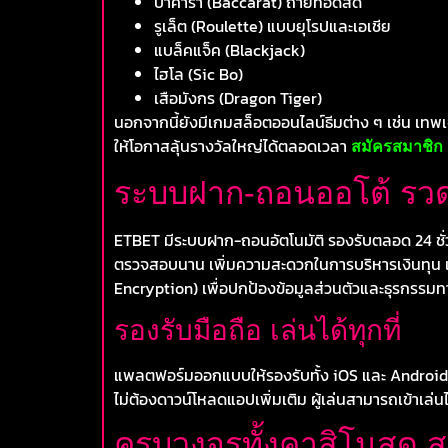
บาคาร่า (Baccarat) ถ่ายทอดสด
รูเล็ต (Roulette) แบบยุโรปและเอเชีย
แบล็คแจ็ค (Blackjack)
ไฮโล (Sic Bo)
เสือมังกร (Dragon Tiger)
นอกจากนี้ยังมีเกมสล็อตออนไลน์ธีมต่าง ๆ เช่น เทพ
ให้โอกาสลุ้นรางวัลใหญ่ได้ตลอดเวลา
สมัครสมาชิก
ระบบฝาก-ถอนออโต้ รวด
ETBET มีระบบฝาก-ถอนอัตโนมัติ รองรับตลอด 24 ชั่วโม
ตรวจสอบนาน เพิ่มความสะดวกในการบริหารเงินทุน เว็
Encryption) เพื่อปกป้องข้อมูลส่วนตัวและธุรกรรมทาง
รองรับมือถือ เล่นได้ทุกที่
แพลตฟอร์มออกแบบให้รองรับทั้ง iOS และ Android
ไม่ต้องดาวน์โหลดแอปเพิ่มเติม ผู้เล่นสามารถเข้าเล่นไ
ครบวงจรทั้งคาสิโนสด ส