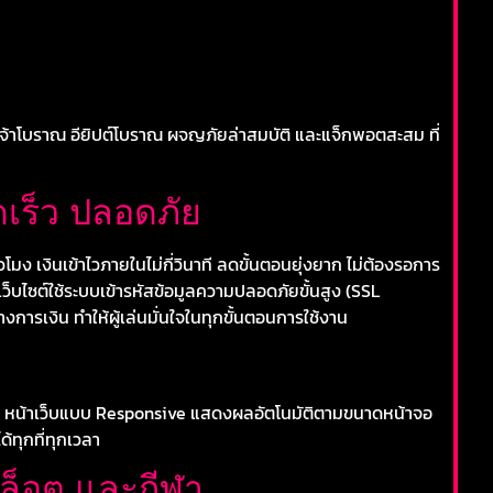
เจ้าโบราณ อียิปต์โบราณ ผจญภัยล่าสมบัติ และแจ็กพอตสะสม ที่
เร็ว ปลอดภัย
ง เงินเข้าไวภายในไม่กี่วินาที ลดขั้นตอนยุ่งยาก ไม่ต้องรอการ
บไซต์ใช้ระบบเข้ารหัสข้อมูลความปลอดภัยขั้นสูง (SSL
การเงิน ทำให้ผู้เล่นมั่นใจในทุกขั้นตอนการใช้งาน
 หน้าเว็บแบบ Responsive แสดงผลอัตโนมัติตามขนาดหน้าจอ
ด้ทุกที่ทุกเวลา
ล็อต และกีฬา