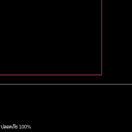
ง ปลอดภัย 100%