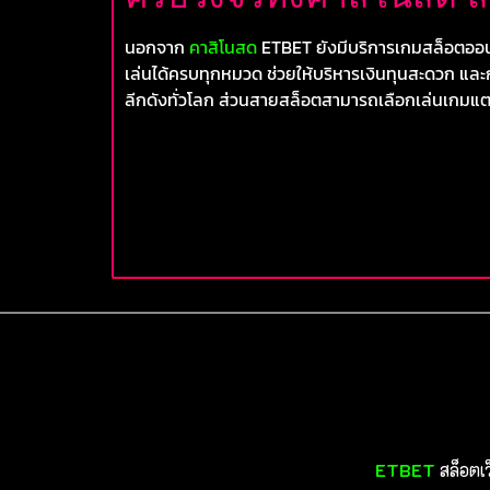
นอกจาก
คาสิโนสด
ETBET ยังมีบริการเกมสล็อตออนไ
เล่นได้ครบทุกหมวด ช่วยให้บริหารเงินทุนสะดวก แล
ลีกดังทั่วโลก ส่วนสายสล็อตสามารถเลือกเล่นเกมแต
ETBET
สล็อตเ