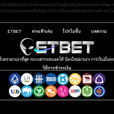
คโนโลยีทันสมัย จึงเป็นเหตุผลว่าทำไมผู้เล่นถึงมั่นใจและเลือก etbet ท
และมีมาตรฐานความน่าเชื่อถือสูง ไม่มีการล็อกยูสหรือปรับอัตราแพ้–ชน
ETBET
ทางเข้าเล่น
โปรโมชั่น
บทความ
ว็บตรงมาแรงที่สุด ระบบฝากถอนออโต้ น้องใหม่มาแรง การเงินมั่นค
วิธีการชำระเงิน