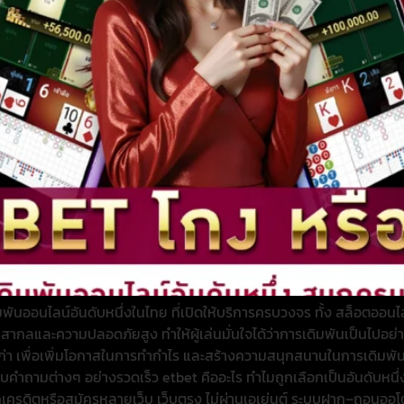
ดิมพันออนไลน์อันดับหนึ่งในไทย ที่เปิดให้บริการครบวงจร ทั้ง สล็อตอ
ลและความปลอดภัยสูง ทำให้ผู้เล่นมั่นใจได้ว่าการเดิมพันเป็นไปอย่างย
่า เพื่อเพิ่มโอกาสในการทำกำไร และสร้างความสนุกสนานในการเดิมพันยิ่
อบคำถามต่างๆ อย่างรวดเร็ว etbet คืออะไร ทำไมถูกเลือกเป็นอันดับหน
กเครดิตหรือสมัครหลายเว็บ เว็บตรง ไม่ผ่านเอเย่นต์ ระบบฝาก–ถอนอ