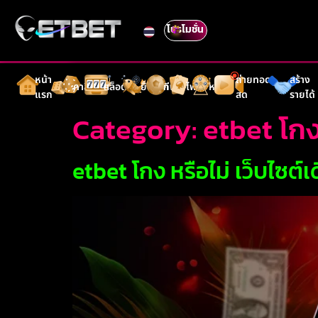
โปรโมชั่น
หน้า
ถ่ายทอด
สร้าง
คาสิโน
สล็อต
ยิงปลา
กีฬา
ไพ่
หวย
แรก
สด
รายได้
Category:
etbet โก
etbet โกง หรือไม่ เว็บไซต