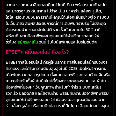
สากล รวมเกมคาสิโนยอดนิยมไว้ในที่เดียว พร้อมระบบทันสมัย
และมาตรฐานระดับสากล ไม่ว่าจะเป็น บาคาร่า, สล็อต, รูเล็ต,
ไฮโล หรือเกมยิงปลา เราก็มีให้คุณได้เลือกเล่นอย่างจุใจ ครบจบ
ในเว็บเดียว สัมผัสประสบการณ์การเดิมพันที่ราบรื่น ไม่มีสะดุด
ด้วยระบบฝาก-ถอนอัตโนมัติ รวดเร็วทันใจภายใน 30 วินาที
พร้อมทีมงานมืออาชีพคอยดูแลและให้คำปรึกษาตลอด 24
ชั่วโมง
สมัครคาสิโน
วันนี้ รับโบนัสพิเศษและโปรโมชั่นดีๆ
ETBETคาสิโนออนไลน์ คืออะไร?
ETBETคาสิโนออนไลน์ คือผู้ให้บริการ คาสิโนออนไลน์ครบวงจร
ที่มาแรงและได้รับความนิยมสูงสุดในปี 2025 เปิดให้บริการเกม
เดิมพันหลากหลายรูปแบบ ทั้งแบบ เล่นฟรี และ เล่นด้วยเงินจริง
เหมาะสำหรับทั้งผู้เล่นมือใหม่ที่ต้องการทดลองระบบ และผู้เล่น
มืออาชีพที่มองหาเว็บคุณภาพสำหรับทำกำไร ระบบที่เสถียร
รวดเร็ว ปลอดภัย และใช้งานง่าย พร้อมทีมงานมืออาชีพที่พร้อม
ดูแลและให้คำปรึกษาตลอด 24 ชั่วโมง ไม่ว่าคุณจะชื่นชอบ บาคา
ร่า สล็อต รูเล็ต หรือเกมยิงปลา เราก็มีให้คุณเลือกเล่นอย่างจุใจ