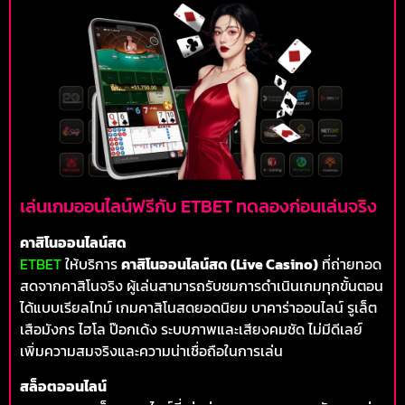
เล่นเกมออนไลน์ฟรีกับ ETBET ทดลองก่อนเล่นจริง
คาสิโนออนไลน์สด
ETBET
ให้บริการ
คาสิโนออนไลน์สด (Live Casino)
ที่ถ่ายทอด
สดจากคาสิโนจริง ผู้เล่นสามารถรับชมการดำเนินเกมทุกขั้นตอน
ได้แบบเรียลไทม์ เกมคาสิโนสดยอดนิยม บาคาร่าออนไลน์ รูเล็ต
เสือมังกร ไฮโล ป๊อกเด้ง ระบบภาพและเสียงคมชัด ไม่มีดีเลย์
เพิ่มความสมจริงและความน่าเชื่อถือในการเล่น
สล็อตออนไลน์